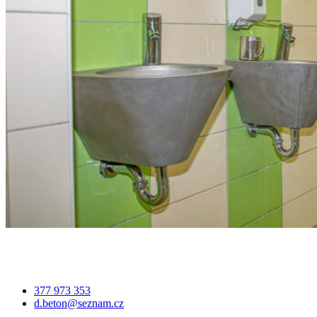
377 973 353
d.beton@seznam.cz